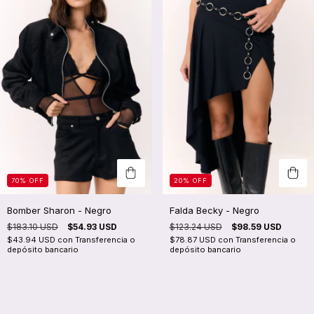
70
%
OFF
20
%
OFF
Bomber Sharon - Negro
Falda Becky - Negro
$183.10 USD
$54.93 USD
$123.24 USD
$98.59 USD
$43.94 USD
con
Transferencia o
$78.87 USD
con
Transferencia o
depósito bancario
depósito bancario