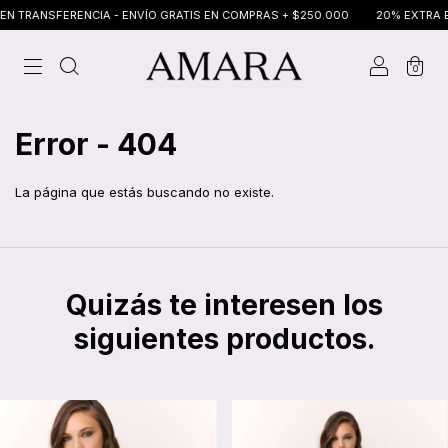
 TRANSFERENCIA - ENVÍO GRATIS EN COMPRAS + $250.000
20% EXTRA EN
0
Error - 404
La página que estás buscando no existe.
Quizás te interesen los
siguientes productos.