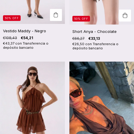
50
%
OFF
50
%
OFF
Vestido Maddy - Negro
Short Anya - Chocolate
€108,43
€54,21
€66,27
€33,13
€43,37
con
Transferencia o
€26,50
con
Transferencia o
depósito bancario
depósito bancario