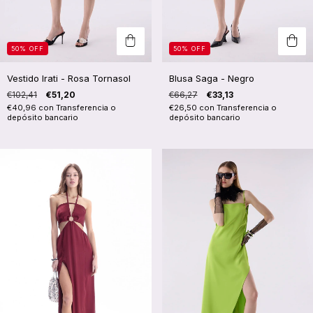
50
%
OFF
50
%
OFF
Vestido Irati - Rosa Tornasol
Blusa Saga - Negro
€102,41
€51,20
€66,27
€33,13
€40,96
con
Transferencia o
€26,50
con
Transferencia o
depósito bancario
depósito bancario