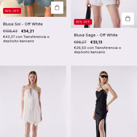
50
%
OFF
50
%
OFF
Blusa Sol - Off White
€108,43
€54,21
Blusa Saga - Off White
€43,37
con
Transferencia o
depósito bancario
€66,27
€33,13
€26,50
con
Transferencia o
depósito bancario