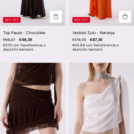
30
%
OFF
50
%
OFF
Top Paula - Chocolate
Vestido Zulu - Naranja
€66,27
€46,39
€174,70
€87,35
€37,11
con
Transferencia o
€69,88
con
Transferencia o
depósito bancario
depósito bancario