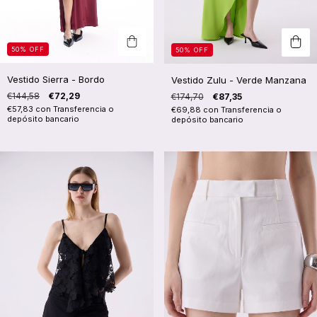
50
%
OFF
50
%
OFF
Vestido Sierra - Bordo
Vestido Zulu - Verde Manzana
€144,58
€72,29
€174,70
€87,35
€57,83
con
Transferencia o
€69,88
con
Transferencia o
depósito bancario
depósito bancario