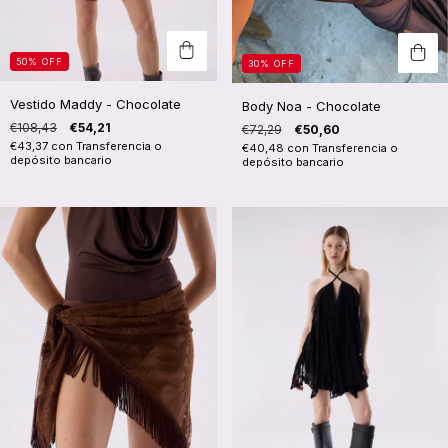
50
%
OFF
30
%
OFF
Vestido Maddy - Chocolate
Body Noa - Chocolate
€108,43
€54,21
€72,29
€50,60
€43,37
con
Transferencia o
€40,48
con
Transferencia o
depósito bancario
depósito bancario