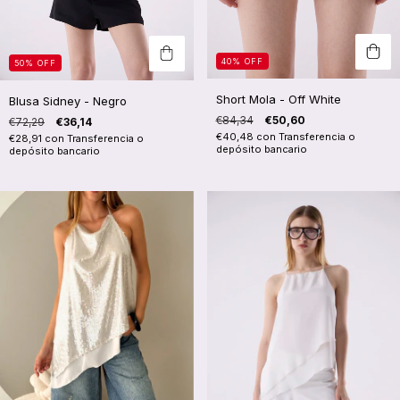
40
%
OFF
50
%
OFF
Short Mola - Off White
Blusa Sidney - Negro
€84,34
€50,60
€72,29
€36,14
€40,48
con
Transferencia o
€28,91
con
Transferencia o
depósito bancario
depósito bancario