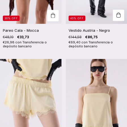
30
%
OFF
40
%
OFF
Pareo Cala - Mocca
Vestido Austria - Negro
€48,19
€33,73
€144,58
€86,75
€26,98
con
Transferencia o
€69,40
con
Transferencia o
depósito bancario
depósito bancario