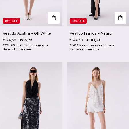
40
%
OFF
30
%
OFF
Vestido Austria - Off White
Vestido Franca - Negro
€144,58
€86,75
€144,58
€101,21
€69,40
con
Transferencia o
€80,97
con
Transferencia o
depósito bancario
depósito bancario