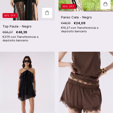
50
%
OFF
30
%
OFF
Pareo Cala - Negro
€48,19
€24,09
Top Paula - Negro
€19,27
con
Transferencia o
depósito bancario
€66,27
€46,39
€37,11
con
Transferencia o
depósito bancario