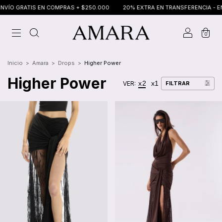
EN COMPRAS + $250.000
20% EXTRA EN TRANSFERENCIA - ENVÍO GRATIS E
0
Inicio
>
Amara
>
Drops
>
Higher Power
Higher Power
x2
x1
VER:
FILTRAR