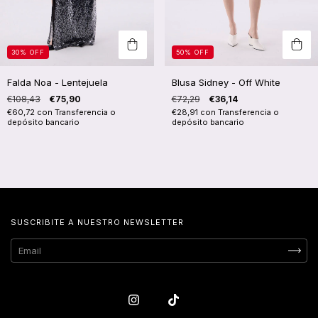
30
%
OFF
50
%
OFF
Falda Noa - Lentejuela
Blusa Sidney - Off White
€108,43
€75,90
€72,29
€36,14
€60,72
con
Transferencia o
€28,91
con
Transferencia o
depósito bancario
depósito bancario
SUSCRIBITE A NUESTRO NEWSLETTER