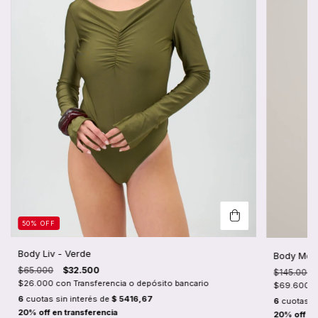
50
%
OFF
Body Liv - Verde
Body Moor
$65.000
$32.500
$145.000
$26.000
con
Transferencia o depósito bancario
$69.600
c
6
cuotas sin interés de
$ 5416,67
6
cuotas si