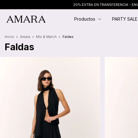
20% EXTRA EN TRANSFERENCIA - ENVÍO GRATIS EN COMPRAS + $250.000
Productos
PARTY SAL
Inicio
>
Amara
>
Mix & Match
>
Faldas
Faldas