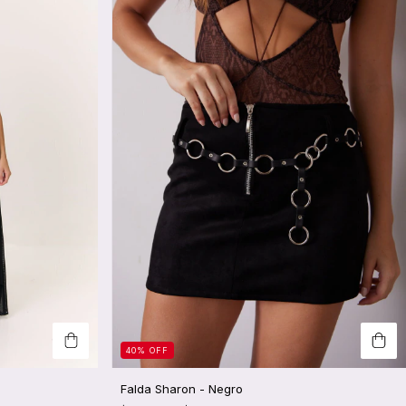
40
%
OFF
Falda Sharon - Negro