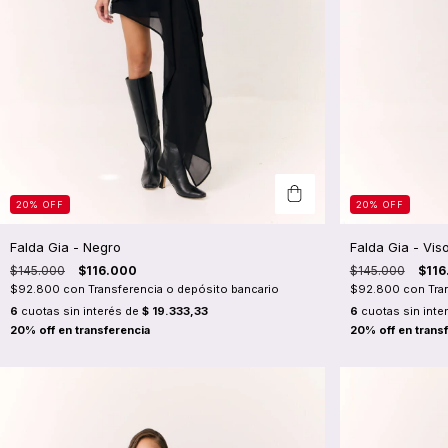
20
%
OFF
20
%
OFF
Falda Gia - Negro
Falda Gia - Vis
$145.000
$116.000
$145.000
$116
$92.800
con
Transferencia o depósito bancario
$92.800
con
Tra
6
cuotas sin interés de
$ 19.333,33
6
cuotas sin inte