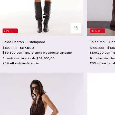
40
%
OFF
30
%
OFF
Falda Sharon - Estampado
Falda Mei - Ch
$145.000
$87.000
$195.000
$136
$69.600
con
Transferencia o depósito bancario
$109.200
con
Tr
6
cuotas sin interés de
$ 14.500,00
6
cuotas sin inte