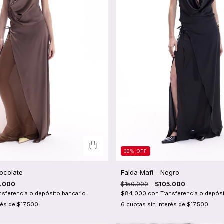
30
%
OFF
ocolate
Falda Mafi - Negro
5.000
$150.000
$105.000
nsferencia o depósito bancario
$84.000
con
Transferencia o depósi
rés de
$17.500
6
cuotas sin interés de
$17.500