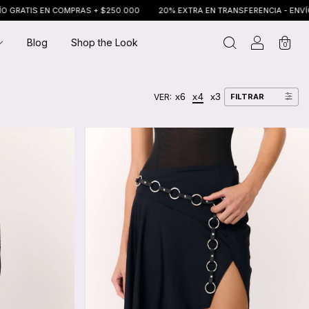
20% EXTRA EN TRANSFERENCIA - ENVÍO GRATIS EN COMPRAS + $250.000
Blog
Shop the Look
0
x6
x4
x3
VER:
FILTRAR