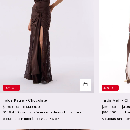
30
%
OFF
30
%
OFF
Falda Mafi - Ch
Falda Paula - Chocolate
$150.000
$10
$190.000
$133.000
$84.000
con
Tra
$106.400
con
Transferencia o depósito bancario
6
cuotas sin inte
6
cuotas sin interés de
$22.166,67