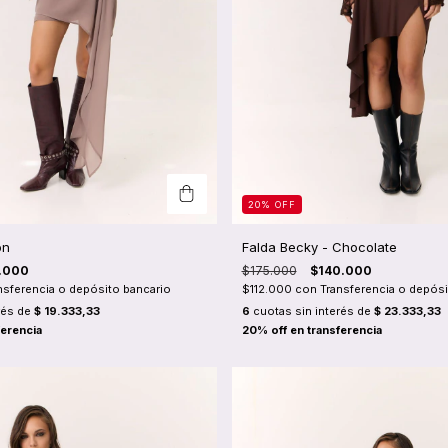
20
%
OFF
on
Falda Becky - Chocolate
.000
$175.000
$140.000
nsferencia o depósito bancario
$112.000
con
Transferencia o depósi
rés de
$ 19.333,33
6
cuotas sin interés de
$ 23.333,33