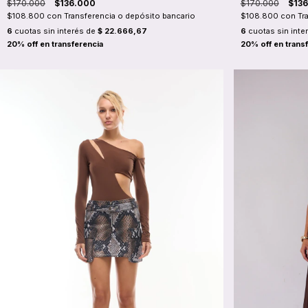
$170.000
$136.000
$170.000
$13
$108.800
con
Transferencia o depósito bancario
$108.800
con
Tr
6
cuotas sin interés de
$ 22.666,67
6
cuotas sin inte