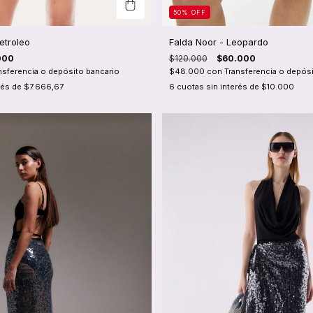
50
%
OFF
etroleo
Falda Noor - Leopardo
000
$120.000
$60.000
nsferencia o depósito bancario
$48.000
con
Transferencia o depósi
rés de
$7.666,67
6
cuotas sin interés de
$10.000