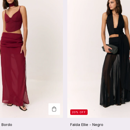
20
%
OFF
- Bordo
Falda Ellie - Negro