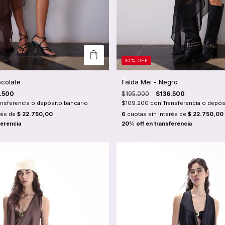
30
%
OFF
ocolate
Falda Mei - Negro
.500
$195.000
$136.500
ansferencia o depósito bancario
$109.200
con
Transferencia o depós
rés de
$ 22.750,00
6
cuotas sin interés de
$ 22.750,00