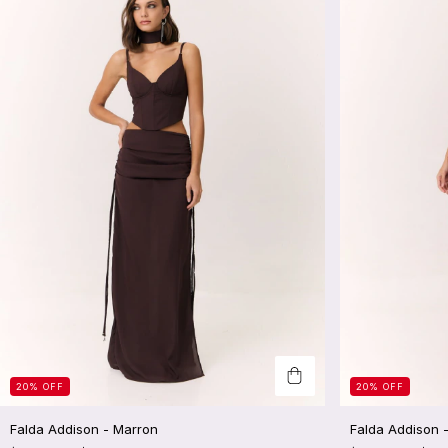
20
%
OFF
20
%
OFF
Falda Addison - Marron
Falda Addison 