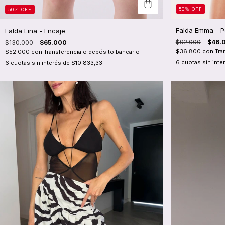
50
%
OFF
50
%
OFF
Falda Emma - P
Falda Lina - Encaje
$92.000
$46.
$130.000
$65.000
$36.800
con
Tra
$52.000
con
Transferencia o depósito bancario
6
cuotas sin inte
6
cuotas sin interés de
$10.833,33