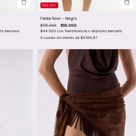
50
%
OFF
Falda Noor - Negro
$110.000
$55.000
to bancario
$44.000
con
Transferencia o depósito bancario
6
cuotas sin interés de
$9.166,67