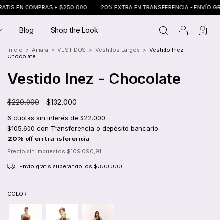
 COMPRAS + $250.000
20% EXTRA EN TRANSFERENCIA - ENVÍO GRATIS EN
Blog
Shop the Look
0
Inicio
>
Amara
>
VESTIDOS
>
Vestidos Largos
>
Vestido Inez -
Chocolate
Vestido Inez - Chocolate
$220.000
$132.000
6
cuotas sin interés de
$22.000
$105.600
con
Transferencia o depósito bancario
Precio sin impuestos
$109.090,91
Envío gratis
superando los
$300.000
COLOR