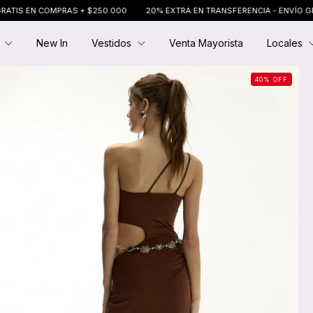
N COMPRAS + $250.000
20% EXTRA EN TRANSFERENCIA - ENVÍO GRATIS EN
E
New In
Vestidos
Venta Mayorista
Locales
40
%
OFF