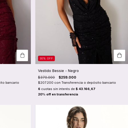
30
%
OFF
Vestido Bessie - Negro
$370.000
$259.000
ito bancario
$207.200
con
Transferencia o depósito bancario
6
cuotas sin interés de
$ 43.166,67