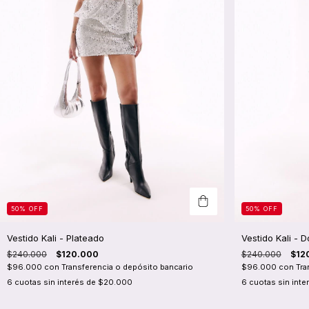
50
%
OFF
50
%
OFF
Vestido Kali - Plateado
Vestido Kali - 
$240.000
$120.000
$240.000
$12
$96.000
con
Transferencia o depósito bancario
$96.000
con
Tra
6
cuotas sin interés de
$20.000
6
cuotas sin inte