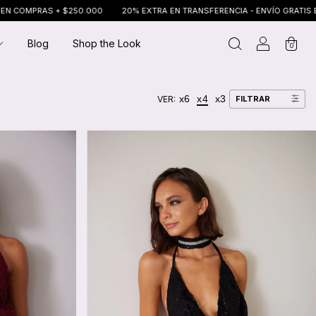
250.000
20% EXTRA EN TRANSFERENCIA - ENVÍO GRATIS EN COMPRAS + $
Blog
Shop the Look
0
x6
x4
x3
VER:
FILTRAR