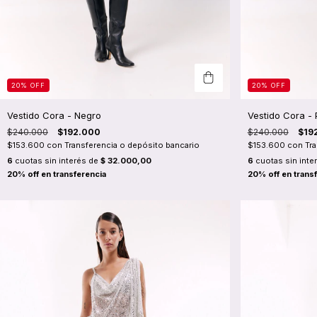
20
%
OFF
20
%
OFF
Vestido Cora - Negro
Vestido Cora - 
$240.000
$192.000
$240.000
$19
$153.600
con
Transferencia o depósito bancario
$153.600
con
Tr
6
cuotas sin interés de
$ 32.000,00
6
cuotas sin inte