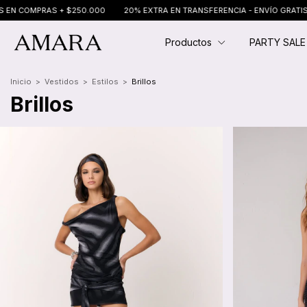
 $250.000
20% EXTRA EN TRANSFERENCIA - ENVÍO GRATIS EN COMPRAS + 
Productos
PARTY SAL
Inicio
>
Vestidos
>
Estilos
>
Brillos
Brillos