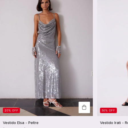
20
%
OFF
50
%
OFF
Vestido Elsa - Peltre
Vestido Irati - 