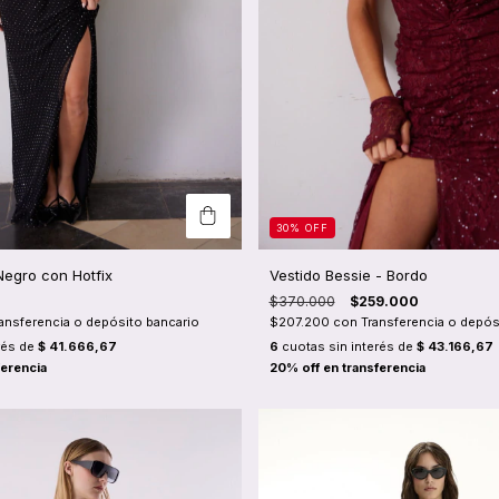
30
%
OFF
Negro con Hotfix
Vestido Bessie - Bordo
$370.000
$259.000
ansferencia o depósito bancario
$207.200
con
Transferencia o depós
rés de
$ 41.666,67
6
cuotas sin interés de
$ 43.166,67