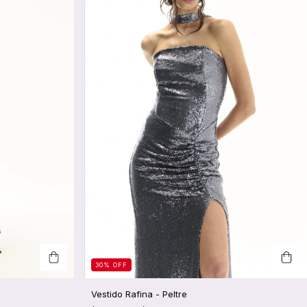
30
%
OFF
Vestido Rafina - Peltre