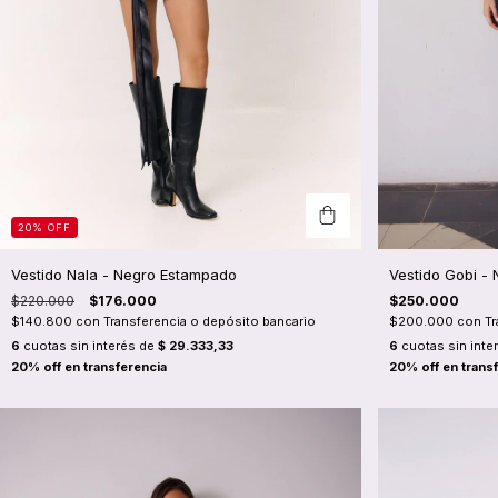
20
%
OFF
Vestido Nala - Negro Estampado
Vestido Gobi - 
$220.000
$176.000
$250.000
$140.800
con
Transferencia o depósito bancario
$200.000
con
Tr
6
cuotas sin interés de
$ 29.333,33
6
cuotas sin inte