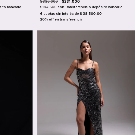
$330.000
$231.000
sito bancario
$184.800
con
Transferencia o depósito bancario
6
cuotas sin interés de
$ 38.500,00