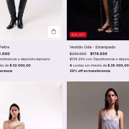
40
%
OFF
Peltre
Vestido Oda - Estampado
2.000
$290.000
$174.000
ansferencia o depósito bancario
$139.200
con
Transferencia o depós
rés de
$ 32.000,00
6
cuotas sin interés de
$ 29.000,00