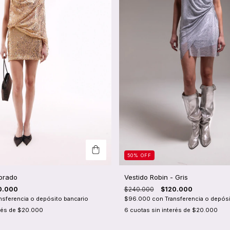
50
%
OFF
Dorado
Vestido Robin - Gris
0.000
$240.000
$120.000
nsferencia o depósito bancario
$96.000
con
Transferencia o depósi
rés de
$20.000
6
cuotas sin interés de
$20.000