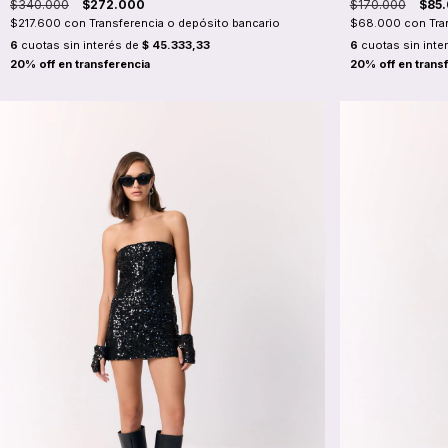
$340.000
$272.000
$170.000
$85
$217.600
con
Transferencia o depósito bancario
$68.000
con
Tra
6
cuotas sin interés de
$ 45.333,33
6
cuotas sin inte