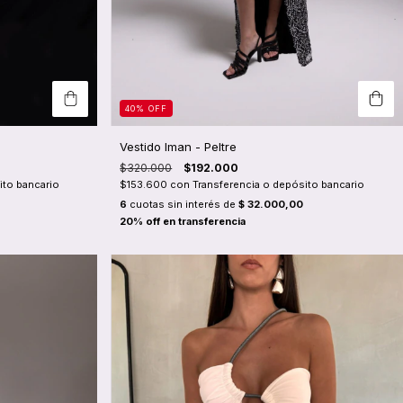
40
%
OFF
Vestido Iman - Peltre
$320.000
$192.000
ito bancario
$153.600
con
Transferencia o depósito bancario
6
cuotas sin interés de
$ 32.000,00