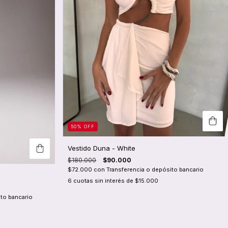
50
%
OFF
Vestido Duna - White
$180.000
$90.000
$72.000
con
Transferencia o depósito bancario
6
cuotas sin interés de
$15.000
to bancario