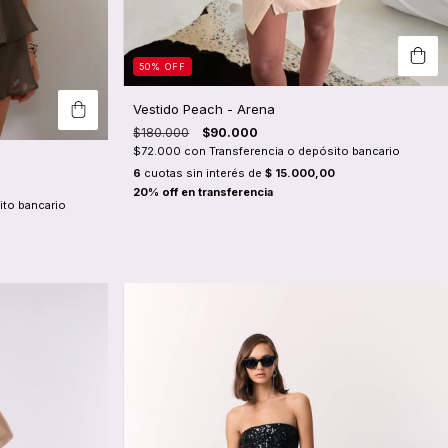
50
%
OFF
Vestido Peach - Arena
$180.000
$90.000
$72.000
con
Transferencia o depósito bancario
6
cuotas sin interés de
$ 15.000,00
ito bancario