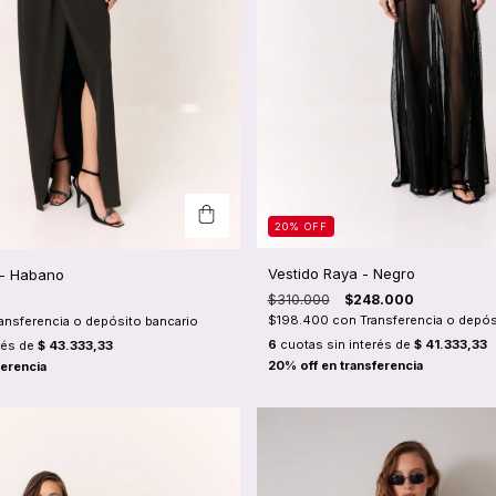
20
%
OFF
Vestido Raya - Negro
 - Habano
$310.000
$248.000
$198.400
con
Transferencia o depós
ansferencia o depósito bancario
6
cuotas sin interés de
$ 41.333,33
rés de
$ 43.333,33