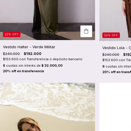
20
%
OFF
20
%
OFF
Vestido Halter - Verde Militar
Vestido Lola - 
$240.000
$192.000
$240.000
$19
$153.600
con
Transferencia o depósito bancario
$153.600
con
Tr
6
cuotas sin interés de
$ 32.000,00
6
cuotas sin inte