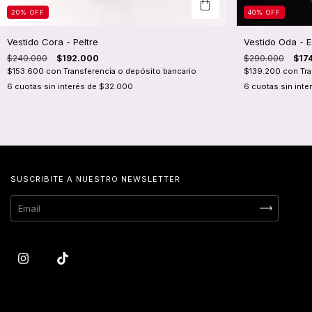
20
%
OFF
40
%
OFF
Vestido Cora - Peltre
Vestido Oda - 
$240.000
$192.000
$290.000
$17
$153.600
con
Transferencia o depósito bancario
$139.200
con
Tr
6
cuotas sin interés de
$32.000
6
cuotas sin inte
SUSCRIBITE A NUESTRO NEWSLETTER