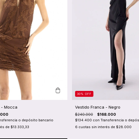
30
%
OFF
 - Mocca
Vestido Franca - Negro
.000
$240.000
$168.000
nsferencia o depósito bancario
$134.400
con
Transferencia o depós
rés de
$13.333,33
6
cuotas sin interés de
$28.000