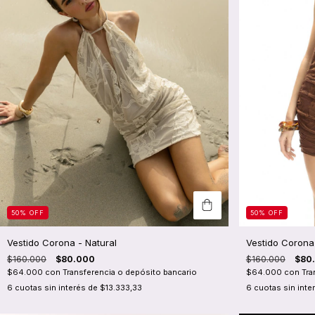
50
%
OFF
50
%
OFF
Vestido Corona
Vestido Corona - Natural
$160.000
$80
$160.000
$80.000
$64.000
con
Tra
$64.000
con
Transferencia o depósito bancario
6
cuotas sin inte
6
cuotas sin interés de
$13.333,33