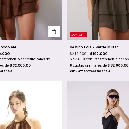
20
%
OFF
Chocolate
Vestido Lola - Verde Militar
2.000
$240.000
$192.000
ansferencia o depósito bancario
$153.600
con
Transferencia o depós
rés de
$ 32.000,00
6
cuotas sin interés de
$ 32.000,00