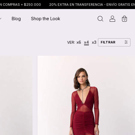
20% EXTRA EN TRANSFERENCIA - ENVÍO GRATIS EN COMPRAS + $250.000
Blog
Shop the Look
0
x6
x4
x3
VER:
FILTRAR