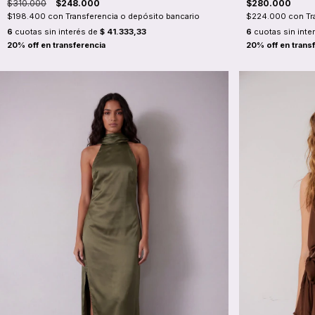
$310.000
$248.000
$280.000
$198.400
con
Transferencia o depósito bancario
$224.000
con
Tr
6
cuotas sin interés de
$ 41.333,33
6
cuotas sin inte