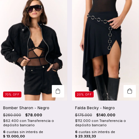
70
%
OFF
20
%
OFF
Bomber Sharon - Negro
Falda Becky - Negro
$260.000
$78.000
$175.000
$140.000
$62.400
con
Transferencia o
$112.000
con
Transferencia o
depósito bancario
depósito bancario
6
cuotas sin interés de
6
cuotas sin interés de
$ 13.000,00
$ 23.333,33