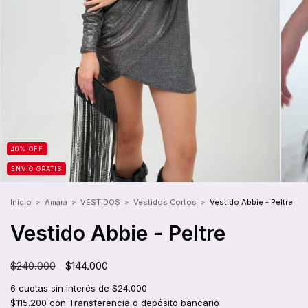
40
%
OFF
ENVÍO GRATIS
Inicio
>
Amara
>
VESTIDOS
>
Vestidos Cortos
>
Vestido Abbie - Peltre
Vestido Abbie - Peltre
$240.000
$144.000
6
cuotas sin interés de
$24.000
$115.200
con
Transferencia o depósito bancario