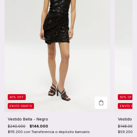
40
%
OFF
50
%
OFF
ENVÍO GRATIS
ENVÍO GRA
Vestido Bella - Negro
Vestido M
$240.000
$144.000
$148.000
$115.200
con
Transferencia o depósito bancario
$59.200
c