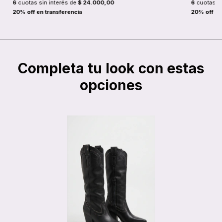
6
cuotas sin interés de
$ 24.000,00
6
cuotas si
Completa tu look con estas
opciones