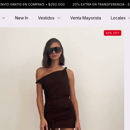
MPRAS + $250.000
20% EXTRA EN TRANSFERENCIA - ENVÍO GRATIS EN COM
E
New In
Vestidos
Venta Mayorista
Locales
20
%
OFF