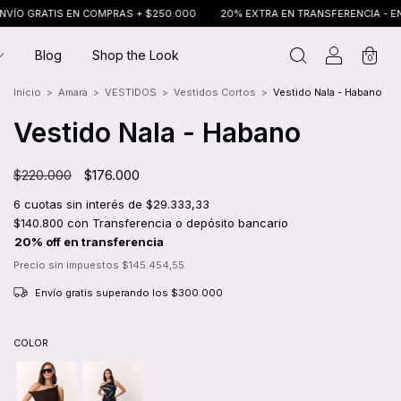
PRAS + $250.000
20% EXTRA EN TRANSFERENCIA - ENVÍO GRATIS EN COM
Blog
Shop the Look
0
Inicio
>
Amara
>
VESTIDOS
>
Vestidos Cortos
>
Vestido Nala - Habano
Vestido Nala - Habano
$220.000
$176.000
6
cuotas sin interés de
$29.333,33
$140.800
con
Transferencia o depósito bancario
Precio sin impuestos
$145.454,55
Envío gratis
superando los
$300.000
COLOR