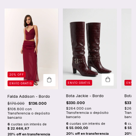
20
%
OFF
ENVÍO GRATIS
ENVÍO
ENVÍO GRATIS
Bota Jackie - Bordo
Bota 
Falda Addison - Bordo
$330.000
$330
$170.000
$136.000
$264.000
con
$264.
$108.800
con
Transferencia o depósito
Transf
Transferencia o depósito
bancario
bancar
bancario
6
cuotas sin interés de
6
cuota
6
cuotas sin interés de
$ 55.000,00
$ 55.
$ 22.666,67