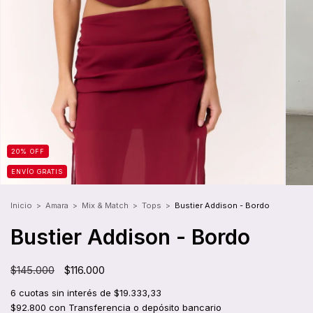
20
%
OFF
ENVÍO GRATIS
Inicio
>
Amara
>
Mix & Match
>
Tops
>
Bustier Addison - Bordo
Bustier Addison - Bordo
$145.000
$116.000
6
cuotas sin interés de
$19.333,33
$92.800
con
Transferencia o depósito bancario